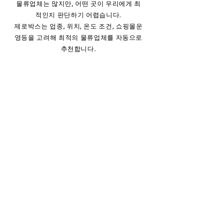
물류업체는 많지만, 어떤 곳이 우리에게 최
적인지 판단하기 어렵습니다.
제로박스는 업종, 위치, 온도 조건, 쇼핑몰운
영등을 고려해 최적의 물류업체를 자동으로
추천합니다.
조건 기반 자동 비교
상온/냉장/냉동, 품목, 선호지역등 기준
필터링
업종별 특화 매칭
패션, 식품, 생활용품 등 업종에 따라 전